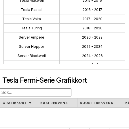
Tesla Maxwell
2015 - 2016
Tesla Pascal
2016 - 2017
Tesla Volta
2017 - 2020
Tesla Turing
2018 - 2020
Server Ampere
2020 - 2022
Server Hopper
2022 - 2024
Server Blackwell
2024 - 2026
Server Rubin
2026 - Pågående
Server Blackwell Ultra
2025 - 2026
Tesla Fermi-Serie Grafikkort
Tesla Fermi
2011 - 2011
Tesla
2007 - 2009
GRAFIKKORT
▼
BASFREKVENS
BOOSTFREKVENS
K