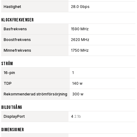
Hastighet
28.0 Gbps
Klockfrekvenser
Basfrekvens
1590 MHz
Boostfrekvens
2620 MHz
Minnefrekvens
1750 MHz
Ström
16-pin
1
TDP
140 w
Rekommenderad strömförsörjning
300 w
Bildutgång
DisplayPort
4
2.1b
Dimensioner