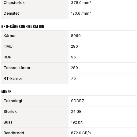
Chipstorlek
378.0 mm²
Densitet
120.6 /mm²
GPU-Kärnkonfiguration
Kärnor
8960
TMU
280
ROP
96
Tensor-kärnor
280
RT-kärnor
70
Minne
Teknologi
GDDR7
Storlek
24 GB
Buss
192 bit
Bandbredd
672.0 GB/s