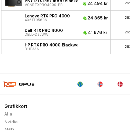
PNY RTX PRO 4000 Blackwell
24 494 kr
26
VCNRTXPRO4000-PB
Lenovo RTX PRO 4000
24 865 kr
26
4X61T95636
Dell RTX PRO 4000
41 676 kr
26
DELL-D2JWW
HP RTX PRO 4000 Blackwell
26
B11F3AA
Grafikkort
Alla
Nvidia
AMD