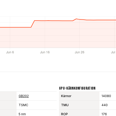
GPU-Kärnkonfiguration
GB202
Kärnor
14080
TSMC
TMU
440
5 nm
ROP
176