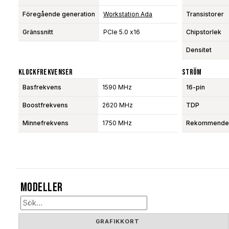
Föregående generation
Workstation Ada
Transistorer
Gränssnitt
PCIe 5.0 x16
Chipstorlek
Densitet
Klockfrekvenser
Ström
Basfrekvens
1590 MHz
16-pin
Boostfrekvens
2620 MHz
TDP
Minnefrekvens
1750 MHz
Rekommendera
Modeller
GRAFIKKORT