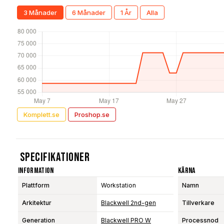
3 Månader
6 Månader
1 År
Alla
Komplett.se
Proshop.se
Specifikationer
Information
Kärna
Plattform
Workstation
Namn
Arkitektur
Blackwell 2nd-gen
Tillverkare
Generation
Blackwell PRO W
Processnod