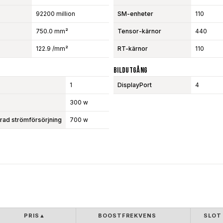
92200 million
SM-enheter
110
750.0 mm²
Tensor-kärnor
440
122.9 /mm²
RT-kärnor
110
Bildutgång
1
DisplayPort
4
300 w
d strömförsörjning
700 w
PRIS
▲
BOOSTFREKVENS
SLOT